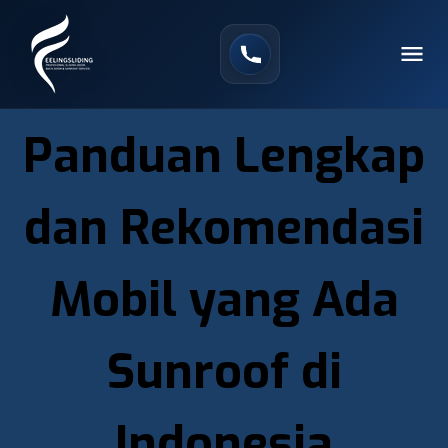
Panduan Lengkap
dan Rekomendasi
Mobil yang Ada
Sunroof di
Indonesia