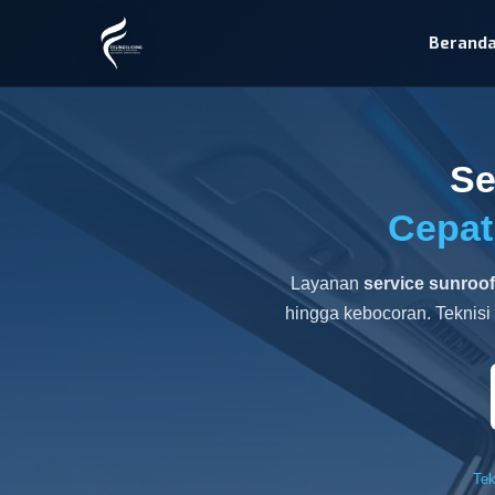
Berand
Se
Cepat
Layanan
service sunroof
hingga kebocoran. Teknisi
Tek