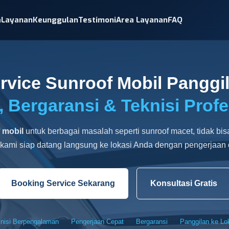
a
Layanan
Keunggulan
Testimoni
Area Layanan
FAQ
rvice Sunroof Mobil Panggi
, Bergaransi & Teknisi Profe
 mobil
untuk berbagai masalah seperti sunroof macet, tidak bisa
 kami siap datang langsung ke lokasi Anda dengan pengerjaan c
Booking Service Sekarang
Konsultasi Gratis
nisi Berpengalaman
Pengerjaan Cepat
Bergaransi
Panggilan ke Lo