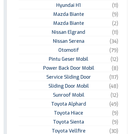
Hyundai H1
(11)
Mazda Biante
(9)
Mazda Biante
(2)
Nissan Elgrand
(11)
Nissan Serena
(34)
Otomotif
(79)
Pintu Geser Mobil
(12)
Power Back Door Mobil
(8)
Service Sliding Door
(117)
Sliding Door Mobil
(48)
Sunroof Mobil
(12)
Toyota Alphard
(49)
Toyota Hiace
(9)
Toyota Sienta
(9)
Toyota Vellfire
(30)