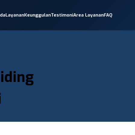
nda
Layanan
Keunggulan
Testimoni
Area Layanan
FAQ
iding
i