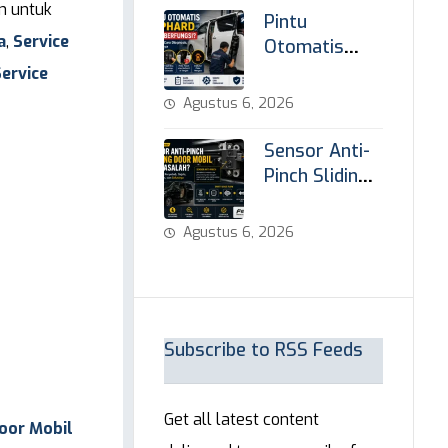
n untuk
Solusinya
Pintu
a
,
Service
Otomatis
Alphard Tidak
ervice
Berfungsi
Agustus 6, 2026
Sensor Anti-
Pinch Sliding
Door Mobil
Bermasalah
Agustus 6, 2026
Subscribe to RSS Feeds
Get all latest content
oor Mobil