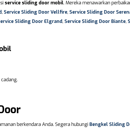
asi
service sliding door mobil
. Mereka menawarkan perbaika
d
,
Service Sliding Door Vellfire
,
Service Sliding Door Seren
ervice Sliding Door Elgrand
,
Service Sliding Door Biante
,
S
obil
 cadang.
 Door
amanan berkendara Anda. Segera hubungi
Bengkel Sliding D