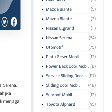
Mazda Biante
(9)
Mazda Biante
(2)
Nissan Elgrand
(11)
Nissan Serena
(34)
Otomotif
(79)
Pintu Geser Mobil
(12)
Power Back Door Mobil
(8)
Service Sliding Door
(117)
Sliding Door Mobil
(48)
e, Serena,
h jika
Sunroof Mobil
(12)
uk menjaga
Toyota Alphard
(49)