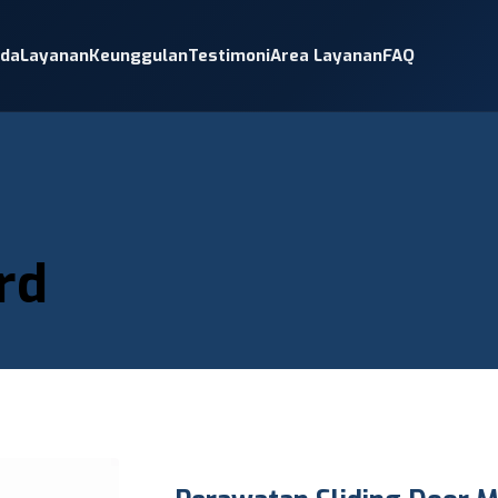
nda
Layanan
Keunggulan
Testimoni
Area Layanan
FAQ
rd