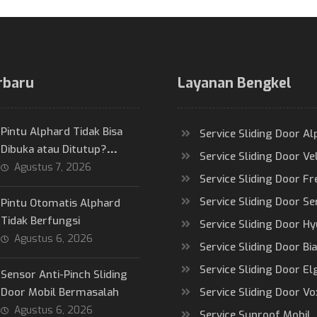
rbaru
Layanan Bengkel
Pintu Alphard Tidak Bisa
Service Sliding Door A
Dibuka atau Ditutup?
Service Sliding Door Vel
Penyebab & Solusinya
Agustus 7, 2026
Service Sliding Door Fr
Service Sliding Door Se
Pintu Otomatis Alphard
Tidak Berfungsi
Service Sliding Door Hy
Agustus 6, 2026
Service Sliding Door Bi
Service Sliding Door E
Sensor Anti-Pinch Sliding
Door Mobil Bermasalah
Service Sliding Door Vo
Agustus 6, 2026
Service Sunroof Mobil