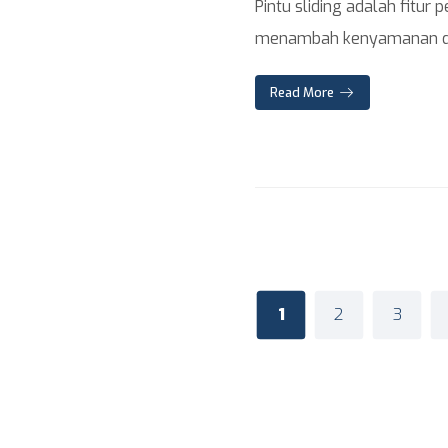
Pintu sliding adalah fitur
menambah kenyamanan da
Read More
1
2
3