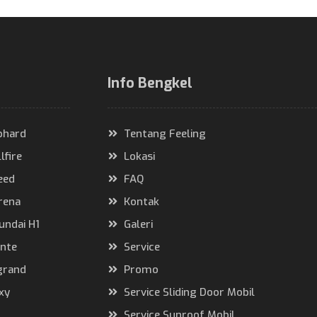
Info Bengkel
lphard
Tentang Feeling
lfire
Lokasi
eed
FAQ
rena
Kontak
undai H1
Galeri
ante
Service
lgrand
Promo
xy
Service Sliding Door Mobil
Service Sunroof Mobil