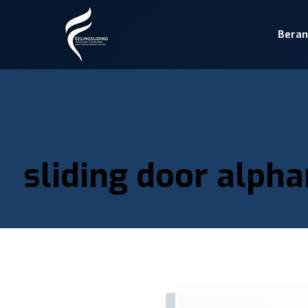
Bera
sliding door alpha