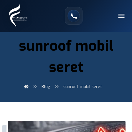
sunroof mobil
seret
Blog
sunroof mobil seret